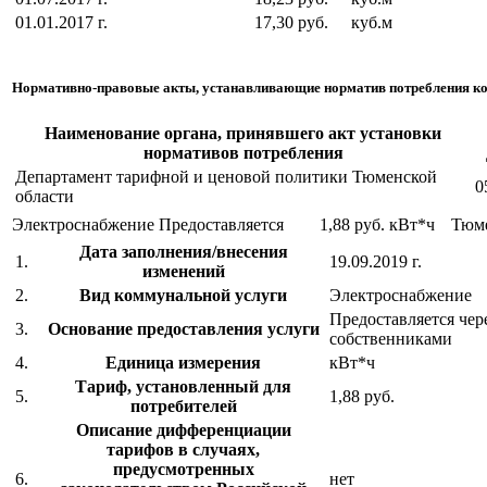
01.01.2017 г.
17,30 руб.
куб.м
Нормативно-правовые акты, устанавливающие норматив потребления к
Наименование органа, принявшего акт установки
нормативов потребления
Департамент тарифной и ценовой политики Тюменской
0
области
Электроснабжение
Предоставляется
1,88 руб.
кВт*ч
Тюм
Дата заполнения/внесения
1.
19.09.2019 г.
изменений
2.
Вид коммунальной услуги
Электроснабжение
Предоставляется чер
3.
Основание предоставления услуги
собственниками
4.
Единица измерения
кВт*ч
Тариф, установленный для
5.
1,88 руб.
потребителей
Описание дифференциации
тарифов в случаях,
предусмотренных
6.
нет