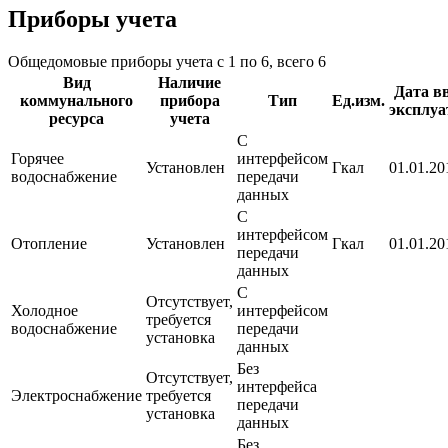
Приборы учета
Общедомовые приборы учета с 1 по 6, всего 6
Вид
Наличие
Дата в
коммунального
прибора
Тип
Ед.изм.
эксплу
ресурса
учета
С
Горячее
интерфейсом
Установлен
Гкал
01.01.201
водоснабжение
передачи
данных
С
интерфейсом
Отопление
Установлен
Гкал
01.01.201
передачи
данных
С
Отсутствует,
Холодное
интерфейсом
требуется
водоснабжение
передачи
установка
данных
Без
Отсутствует,
интерфейса
Электроснабжение
требуется
передачи
установка
данных
Без