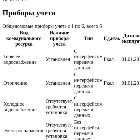
Приборы учета
Общедомовые приборы учета с 1 по 6, всего 6
Вид
Наличие
Дата в
коммунального
прибора
Тип
Ед.изм.
эксплу
ресурса
учета
С
Горячее
интерфейсом
Установлен
Гкал
01.01.201
водоснабжение
передачи
данных
С
интерфейсом
Отопление
Установлен
Гкал
01.01.201
передачи
данных
С
Отсутствует,
Холодное
интерфейсом
требуется
водоснабжение
передачи
установка
данных
Без
Отсутствует,
интерфейса
Электроснабжение
требуется
передачи
установка
данных