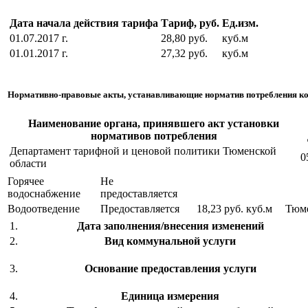
Дата начала действия тарифа
Тариф, руб.
Ед.изм.
01.07.2017 г.
28,80 руб.
куб.м
01.01.2017 г.
27,32 руб.
куб.м
Нормативно-правовые акты, устанавливающие норматив потребления к
Наименование органа, принявшего акт установки
нормативов потребления
Департамент тарифной и ценовой политики Тюменской
0
области
Горячее
Не
водоснабжение
предоставляется
Водоотведение
Предоставляется
18,23 руб.
куб.м
Тюм
1.
Дата заполнения/внесения изменений
2.
Вид коммунальной услуги
3.
Основание предоставления услуги
4.
Единица измерения