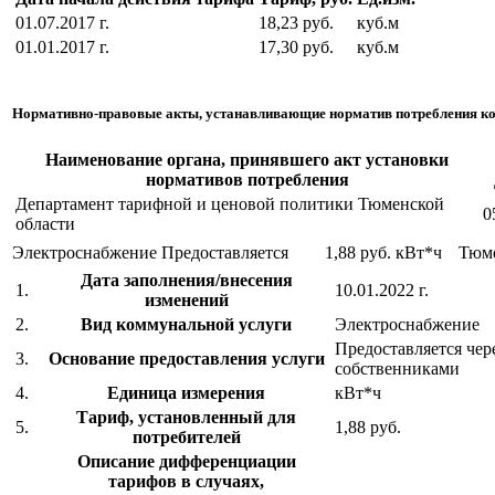
01.07.2017 г.
18,23 руб.
куб.м
01.01.2017 г.
17,30 руб.
куб.м
Нормативно-правовые акты, устанавливающие норматив потребления к
Наименование органа, принявшего акт установки
нормативов потребления
Департамент тарифной и ценовой политики Тюменской
0
области
Электроснабжение
Предоставляется
1,88 руб.
кВт*ч
Тюм
Дата заполнения/внесения
1.
10.01.2022 г.
изменений
2.
Вид коммунальной услуги
Электроснабжение
Предоставляется чер
3.
Основание предоставления услуги
собственниками
4.
Единица измерения
кВт*ч
Тариф, установленный для
5.
1,88 руб.
потребителей
Описание дифференциации
тарифов в случаях,