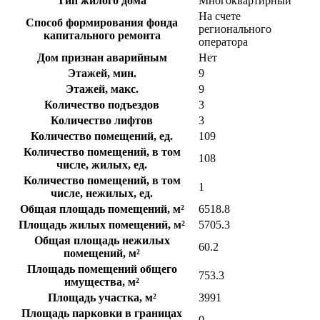
Тип жилого дома
Многоквартирный
На счете
Способ формирования фонда
регионального
капитального ремонта
оператора
Дом признан аварийным
Нет
Этажей, мин.
9
Этажей, макс.
9
Количество подъездов
3
Количество лифтов
3
Количество помещений, ед.
109
Количество помещений, в том
108
числе, жилых, ед.
Количество помещений, в том
1
числе, нежилых, ед.
Общая площадь помещений, м²
6518.8
Площадь жилых помещений, м²
5705.3
Общая площадь нежилых
60.2
помещений, м²
Площадь помещений общего
753.3
имущества, м²
Площадь участка, м²
3991
Площадь парковки в границах
0