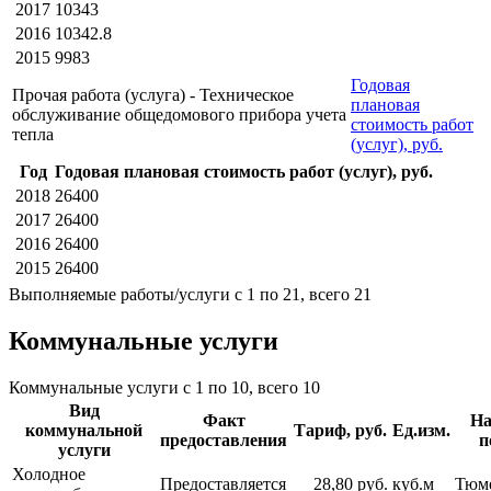
2017
10343
2016
10342.8
2015
9983
Годовая
Прочая работа (услуга) - Техническое
плановая
обслуживание общедомового прибора учета
стоимость работ
тепла
(услуг), руб.
Год
Годовая плановая стоимость работ (услуг), руб.
2018
26400
2017
26400
2016
26400
2015
26400
Выполняемые работы/услуги с 1 по 21, всего 21
Коммунальные услуги
Коммунальные услуги с 1 по 10, всего 10
Вид
Факт
На
коммунальной
Тариф, руб.
Ед.изм.
предоставления
п
услуги
Холодное
Предоставляется
28,80 руб.
куб.м
Тюм