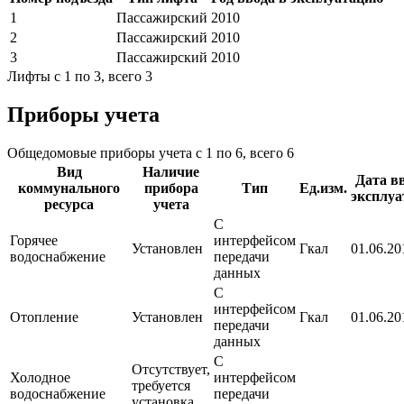
1
Пассажирский
2010
2
Пассажирский
2010
3
Пассажирский
2010
Лифты с 1 по 3, всего 3
Приборы учета
Общедомовые приборы учета с 1 по 6, всего 6
Вид
Наличие
Дата в
коммунального
прибора
Тип
Ед.изм.
эксплу
ресурса
учета
С
Горячее
интерфейсом
Установлен
Гкал
01.06.201
водоснабжение
передачи
данных
С
интерфейсом
Отопление
Установлен
Гкал
01.06.201
передачи
данных
С
Отсутствует,
Холодное
интерфейсом
требуется
водоснабжение
передачи
установка