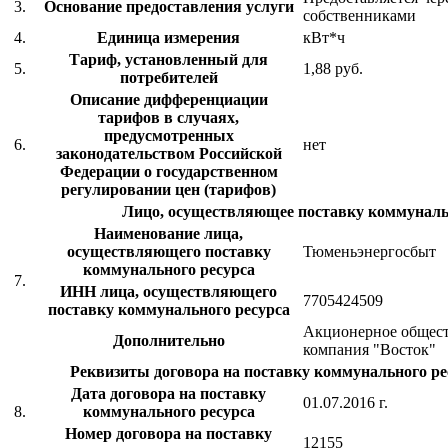
3.
Основание предоставления услуги
собственниками
4.
Единица измерения
кВт*ч
Тариф, установленный для
5.
1,88 руб.
потребителей
Описание дифференциации
тарифов в случаях,
предусмотренных
6.
нет
законодательством Российской
Федерации о государственном
регулировании цен (тарифов)
Лицо, осуществляющее поставку коммуналь
Наименование лица,
осуществляющего поставку
Тюменьэнергосбыт
коммунального ресурса
7.
ИНН лица, осуществляющего
7705424509
поставку коммунального ресурса
Акционерное общест
Дополнительно
компания "Восток"
Реквизиты договора на поставку коммунального рес
Дата договора на поставку
01.07.2016 г.
8.
коммунального ресурса
Номер договора на поставку
12155