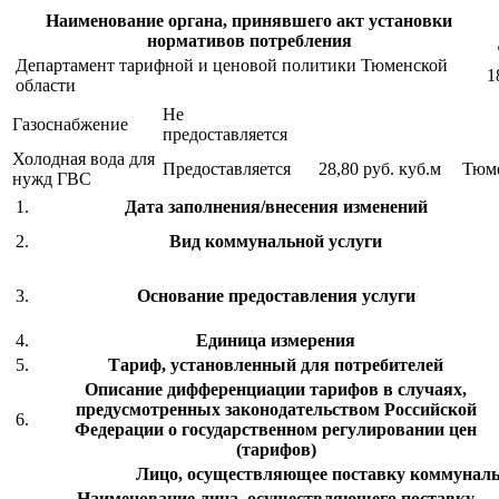
Наименование органа, принявшего акт установки
нормативов потребления
Департамент тарифной и ценовой политики Тюменской
1
области
Не
Газоснабжение
предоставляется
Холодная вода для
Предоставляется
28,80 руб.
куб.м
Тюм
нужд ГВС
1.
Дата заполнения/внесения изменений
2.
Вид коммунальной услуги
3.
Основание предоставления услуги
4.
Единица измерения
5.
Тариф, установленный для потребителей
Описание дифференциации тарифов в случаях,
предусмотренных законодательством Российской
6.
Федерации о государственном регулировании цен
(тарифов)
Лицо, осуществляющее поставку коммуналь
Наименование лица, осуществляющего поставку