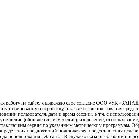
54
ая работу на сайте, я выражаю свое согласие ООО «УК «ЗАПАД»
а автоматизированную обработку, а также без использования сред
удовании пользователя, дата и время сессии), в т.ч. с использо
, уточнение (обновление, изменение), извлечение, использовани
доставляющим сервис по указанным метрическим программам. Об
определения предпочтений пользователя, предоставления целев
риода использования веб-сайта. В случае отказа от обработки п